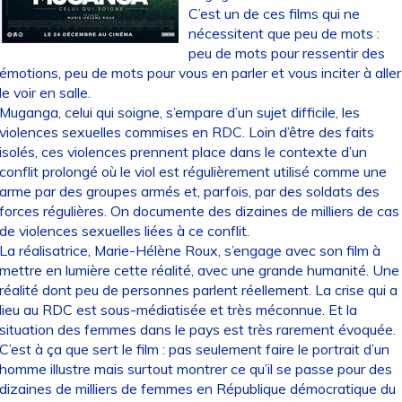
C’est un de ces films qui ne
nécessitent que peu de mots :
peu de mots pour ressentir des
émotions, peu de mots pour vous en parler et vous inciter à aller
le voir en salle.
Muganga, celui qui soigne, s’empare d’un sujet difficile, les
violences sexuelles commises en RDC. Loin d’être des faits
isolés, ces violences prennent place dans le contexte d’un
conflit prolongé où le viol est régulièrement utilisé comme une
arme par des groupes armés et, parfois, par des soldats des
forces régulières. On documente des dizaines de milliers de cas
de violences sexuelles liées à ce conflit.
La réalisatrice, Marie-Hélène Roux, s’engage avec son film à
mettre en lumière cette réalité, avec une grande humanité. Une
réalité dont peu de personnes parlent réellement. La crise qui a
lieu au RDC est sous-médiatisée et très méconnue. Et la
situation des femmes dans le pays est très rarement évoquée.
C’est à ça que sert le film : pas seulement faire le portrait d’un
homme illustre mais surtout montrer ce qu’il se passe pour des
dizaines de milliers de femmes en République démocratique du