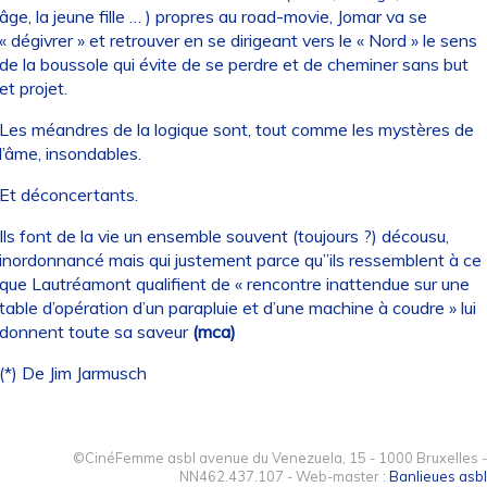
âge, la jeune fille … ) propres au road-movie, Jomar va se
« dégivrer » et retrouver en se dirigeant vers le « Nord » le sens
de la boussole qui évite de se perdre et de cheminer sans but
et projet.
Les méandres de la logique sont, tout comme les mystères de
l’âme, insondables.
Et déconcertants.
Ils font de la vie un ensemble souvent (toujours ?) décousu,
inordonnancé mais qui justement parce qu’’ils ressemblent à ce
que Lautréamont qualifient de « rencontre inattendue sur une
table d’opération d’un parapluie et d’une machine à coudre » lui
donnent toute sa saveur
(mca)
(*) De Jim Jarmusch
©CinéFemme asbl avenue du Venezuela, 15 - 1000 Bruxelles -
NN462.437.107 - Web-master :
Banlieues asbl