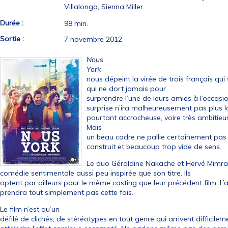
Villalonga, Sienna Miller
Durée :
98 min.
Sortie :
7 novembre 2012
Nous
York
nous dépeint la virée de trois français qui 
qui ne dort jamais pour
surprendre l’une de leurs amies à l’occasio
surprise n’ira malheureusement pas plus lo
pourtant accrocheuse, voire très ambitieu
Mais
un beau cadre ne pallie certainement pas 
construit et beaucoup trop vide de sens.
Le duo Géraldine Nakache et Hervé Mimran
comédie sentimentale aussi peu inspirée que son titre. Ils
optent par ailleurs pour le même casting que leur précédent film. L’
prendra tout simplement pas cette fois.
Le film n’est qu’un
défilé de clichés, de stéréotypes en tout genre qui arrivent difficilem