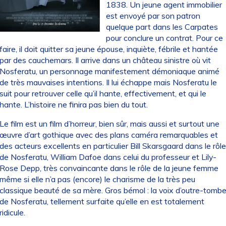
1838. Un jeune agent immobilier
est envoyé par son patron
quelque part dans les Carpates
pour conclure un contrat. Pour ce
faire, il doit quitter sa jeune épouse, inquiète, fébrile et hantée
par des cauchemars. Il arrive dans un château sinistre où vit
Nosferatu, un personnage manifestement démoniaque animé
de très mauvaises intentions. Il lui échappe mais Nosferatu le
suit pour retrouver celle qu’il hante, effectivement, et qui le
hante. L’histoire ne finira pas bien du tout.
Le film est un film d’horreur, bien sûr, mais aussi et surtout une
œuvre d’art gothique avec des plans caméra remarquables et
des acteurs excellents en particulier Bill Skarsgaard dans le rôle
de Nosferatu, William Dafoe dans celui du professeur et Lily-
Rose Depp, très convaincante dans le rôle de la jeune femme
même si elle n’a pas (encore) le charisme de la très peu
classique beauté de sa mère. Gros bémol : la voix d’outre-tomb
de Nosferatu, tellement surfaite qu’elle en est totalement
ridicule.