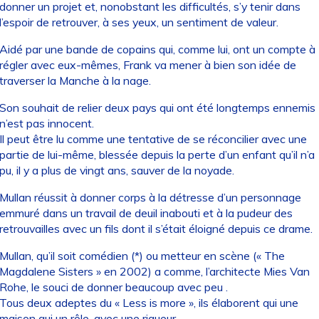
donner un projet et, nonobstant les difficultés, s’y tenir dans
l’espoir de retrouver, à ses yeux, un sentiment de valeur.
Aidé par une bande de copains qui, comme lui, ont un compte à
régler avec eux-mêmes, Frank va mener à bien son idée de
traverser la Manche à la nage.
Son souhait de relier deux pays qui ont été longtemps ennemis
n’est pas innocent.
Il peut être lu comme une tentative de se réconcilier avec une
partie de lui-même, blessée depuis la perte d’un enfant qu’il n’a
pu, il y a plus de vingt ans, sauver de la noyade.
Mullan réussit à donner corps à la détresse d’un personnage
emmuré dans un travail de deuil inabouti et à la pudeur des
retrouvailles avec un fils dont il s’était éloigné depuis ce drame.
Mullan, qu’il soit comédien (*) ou metteur en scène (« The
Magdalene Sisters » en 2002) a comme, l’architecte Mies Van
Rohe, le souci de donner beaucoup avec peu .
Tous deux adeptes du « Less is more », ils élaborent qui une
maison qui un rôle, avec une rigueur