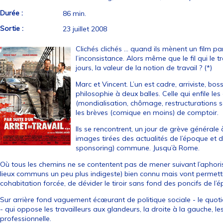
Durée :
86 min.
Sortie :
23 juillet 2008
Clichés clichés … quand ils mènent un film par
l’inconsistance. Alors même que le fil qui le t
jours, la valeur de la notion de travail ? (*)
Marc et Vincent. L’un est cadre, arriviste, bos
philosophie à deux balles. Celle qui enfile le
(mondialisation, chômage, restructurations 
les brèves (comique en moins) de comptoir.
Ils se rencontrent, un jour de grève générale 
images tirées des actualités de l’époque et 
sponsoring) commune. Jusqu’à Rome.
Où tous les chemins ne se contentent pas de mener suivant l’aphor
lieux communs un peu plus indigeste) bien connu mais vont permet
cohabitation forcée, de dévider le tiroir sans fond des poncifs de l’ép
Sur arrière fond vaguement écœurant de politique sociale - le quoti
- qui oppose les travailleurs aux glandeurs, la droite à la gauche, l
professionnelle.