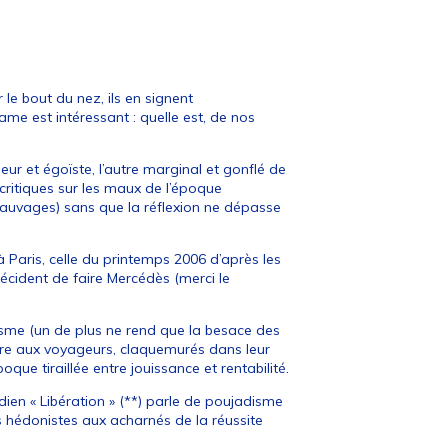
 le bout du nez, ils en signent
rame est intéressant : quelle est, de nos
seur et égoïste, l’autre marginal et gonflé de
s critiques sur les maux de l’époque
sauvages) sans que la réflexion ne dépasse
à Paris, celle du printemps 2006 d’après les
décident de faire Mercédès (merci le
isme (un de plus ne rend que la besace des
tre aux voyageurs, claquemurés dans leur
oque tiraillée entre jouissance et rentabilité.
dien « Libération » (**) parle de poujadisme
es hédonistes aux acharnés de la réussite