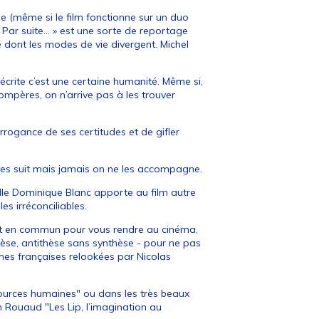
ie (même si le film fonctionne sur un duo
Par suite… » est une sorte de reportage
é dont les modes de vie divergent. Michel
crite c’est une certaine humanité. Même si,
ompères, on n’arrive pas à les trouver
arrogance de ses certitudes et de gifler
n les suit mais jamais on ne les accompagne.
e Dominique Blanc apporte au film autre
s irréconciliables.
port en commun pour vous rendre au cinéma,
thèse, antithèse sans synthèse - pour ne pas
aînes françaises relookées par Nicolas
ources humaines" ou dans les très beaux
 Rouaud "Les Lip, l’imagination au