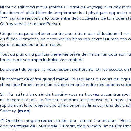
Ni tout à fait road movie (même s’il parle de voyage), ni buddy mov
fonctionnant plutôt bien de tempéraments et physiques opposés), « 
(***) sur une rencontre fortuite entre deux activistes de la modernit
Onfray versus Laurence Parisot.
Ce qui manque à cette rencontre pour être moins didactique et sur-é
au fil des kilomètres, on découvre les blessures et amertumes des c
sympathiques ou antipathiques.
Tout au plus on a parfois une envie brève de rire de l’un pour son l’
l’autre pour son imperturbable zen-attitude.
La plupart du temps, ils nous restent indifférents. On les écoute, o
Un moment de grâce quand même : la séquence au cours de laquell
chose que l’amertume d’un clivage annoncé entre des options sociale
Si « Par suite d’un arrêt de travail », vous ne trouvez aucun trans
ne le regrettez pas. Le film est trop dans l’air tiédasse du temps - 
rapidement faire l’objet d’une diffusion prime time sur l’une des ch
Sarkozy.
(m.c.a)
(*) Question magistralement traitée par Laurent Cantet dans "Ress
documentaires de Louis Malle "Humain, trop humain" et de Christian