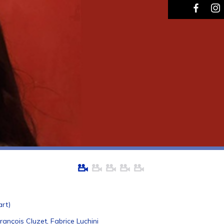
art)
rançois Cluzet, Fabrice Luchini