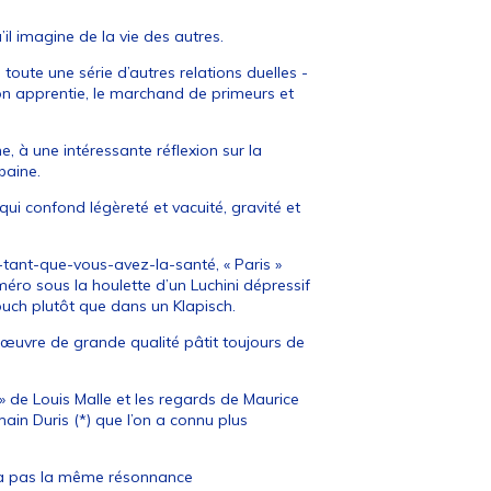
u’il imagine de la vie des autres.
, toute une série d’autres relations duelles -
son apprentie, le marchand de primeurs et
e, à une intéressante réflexion sur la
baine.
ui confond légèreté et vacuité, gravité et
-tant-que-vous-avez-la-santé, « Paris »
uméro sous la houlette d’un Luchini dépressif
louch plutôt que dans un Klapisch.
e œuvre de grande qualité pâtit toujours de
et » de Louis Malle et les regards de Maurice
ain Duris (*) que l’on a connu plus
’a pas la même résonnance