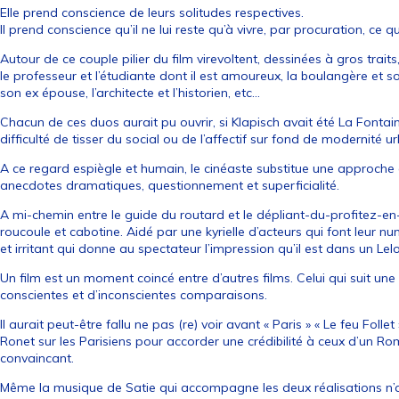
Elle prend conscience de leurs solitudes respectives.
Il prend conscience qu’il ne lui reste qu’à vivre, par procuration, ce q
Autour de ce couple pilier du film virevoltent, dessinées à gros traits
le professeur et l’étudiante dont il est amoureux, la boulangère et 
son ex épouse, l’architecte et l’historien, etc…
Chacun de ces duos aurait pu ouvrir, si Klapisch avait été La Fontain
difficulté de tisser du social ou de l’affectif sur fond de modernité ur
A ce regard espiègle et humain, le cinéaste substitue une approche q
anecdotes dramatiques, questionnement et superficialité.
A mi-chemin entre le guide du routard et le dépliant-du-profitez-en
roucoule et cabotine. Aidé par une kyrielle d’acteurs qui font leur n
et irritant qui donne au spectateur l’impression qu’il est dans un Le
Un film est un moment coincé entre d’autres films. Celui qui suit un
conscientes et d’inconscientes comparaisons.
Il aurait peut-être fallu ne pas (re) voir avant « Paris » « Le feu Foll
Ronet sur les Parisiens pour accorder une crédibilité à ceux d’un Rom
convaincant.
Même la musique de Satie qui accompagne les deux réalisations n