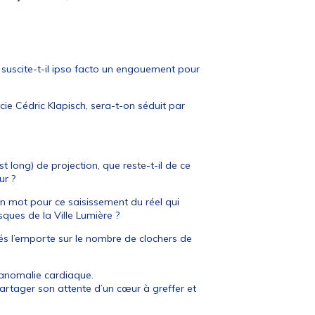
e suscite-t-il ipso facto un engouement pour
cie Cédric Klapisch, sera-t-on séduit par
t long) de projection, que reste-t-il de ce
ur ?
 un mot pour ce saisissement du réel qui
sques de la Ville Lumière ?
hés l’emporte sur le nombre de clochers de
e anomalie cardiaque.
 partager son attente d’un cœur à greffer et