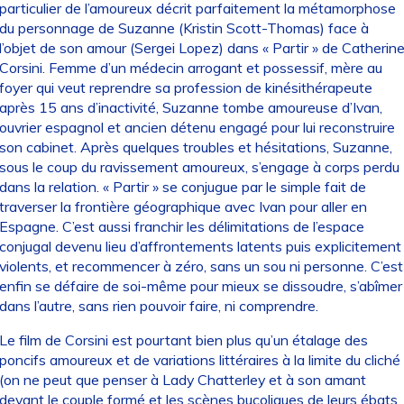
particulier de l’amoureux décrit parfaitement la métamorphose
du personnage de Suzanne (Kristin Scott-Thomas) face à
l’objet de son amour (Sergei Lopez) dans « Partir » de Catherin
Corsini. Femme d’un médecin arrogant et possessif, mère au
foyer qui veut reprendre sa profession de kinésithérapeute
après 15 ans d’inactivité, Suzanne tombe amoureuse d’Ivan,
ouvrier espagnol et ancien détenu engagé pour lui reconstruire
son cabinet. Après quelques troubles et hésitations, Suzanne,
sous le coup du ravissement amoureux, s’engage à corps perdu
dans la relation. « Partir » se conjugue par le simple fait de
traverser la frontière géographique avec Ivan pour aller en
Espagne. C’est aussi franchir les délimitations de l’espace
conjugal devenu lieu d’affrontements latents puis explicitement
violents, et recommencer à zéro, sans un sou ni personne. C’est
enfin se défaire de soi-même pour mieux se dissoudre, s’abîmer
dans l’autre, sans rien pouvoir faire, ni comprendre.
Le film de Corsini est pourtant bien plus qu’un étalage des
poncifs amoureux et de variations littéraires à la limite du cliché
(on ne peut que penser à Lady Chatterley et à son amant
devant le couple formé et les scènes bucoliques de leurs ébats,