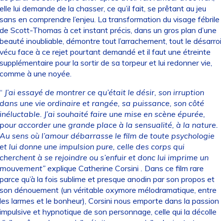
elle lui demande de la chasser, ce qu’il fait, se prêtant au jeu
sans en comprendre l’enjeu. La transformation du visage fébrile
de Scott-Thomas à cet instant précis, dans un gros plan d’une
beauté inoubliable, démontre tout l’arrachement, tout le désarro
vécu face à ce rejet pourtant demandé et il faut une étreinte
supplémentaire pour la sortir de sa torpeur et lui redonner vie,
comme à une noyée.
“
J’ai essayé de montrer ce qu’était le désir, son irruption
dans une vie ordinaire et rangée, sa puissance, son côté
inéluctable. J’ai souhaité faire une mise en scène épurée,
pour accorder une grande place à la sensualité, à la nature.
Au sens où l’amour débarrasse le film de toute psychologie
et lui donne une impulsion pure, celle des corps qui
cherchent à se rejoindre ou s’enfuir et donc lui imprime un
mouvement”
explique Catherine Corsini
.
Dans ce film rare
parce qu’à la fois sublime et presque anodin par son propos et
son dénouement (un véritable oxymore mélodramatique, entre
les larmes et le bonheur), Corsini nous emporte dans la passion
impulsive et hypnotique de son personnage, celle qui la décolle