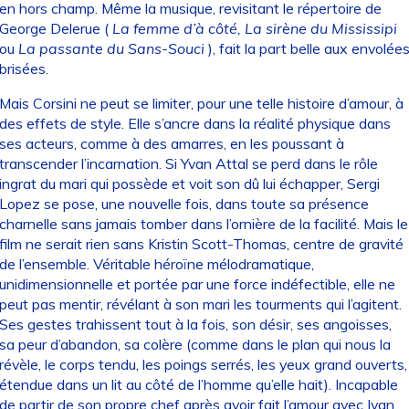
en hors champ. Même la musique, revisitant le répertoire de
George Delerue (
La femme d’à côté, La sirène du Mississipi
ou
La passante du Sans-Souci
), fait la part belle aux envolée
brisées.
Mais Corsini ne peut se limiter, pour une telle histoire d’amour, à
des effets de style. Elle s’ancre dans la réalité physique dans
ses acteurs, comme à des amarres, en les poussant à
transcender l’incarnation. Si Yvan Attal se perd dans le rôle
ingrat du mari qui possède et voit son dû lui échapper, Sergi
Lopez se pose, une nouvelle fois, dans toute sa présence
charnelle sans jamais tomber dans l’ornière de la facilité. Mais le
film ne serait rien sans Kristin Scott-Thomas, centre de gravité
de l’ensemble. Véritable héroïne mélodramatique,
unidimensionnelle et portée par une force indéfectible, elle ne
peut pas mentir, révélant à son mari les tourments qui l’agitent.
Ses gestes trahissent tout à la fois, son désir, ses angoisses,
sa peur d’abandon, sa colère (comme dans le plan qui nous la
révèle, le corps tendu, les poings serrés, les yeux grand ouverts,
étendue dans un lit au côté de l’homme qu’elle hait). Incapable
de partir de son propre chef après avoir fait l’amour avec Ivan,