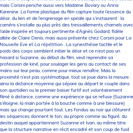
mais Corsini penche aussi vers Madame Bovary ou Anna
Karenine. La forme plastique du film capture toute l’essence du
désir, du lien et de l’engrenage en spirale qui s’instaurent : la
caméra s’installe au plus près des tressaillements charnels ave
l’aide inspirée et toujours pertinente d’Agnès Godard, fidèle
alliée de Claire Denis, mais aussi présente chez Corsini pour
La
Nouvelle Eve
et
La répétition
. La synesthésie tactile et le
poids des corps semblent initier le désir et ce n’est pas un
hasard si Suzanne, au début du film, veut reprendre sa
profession de kiné, pour soulager les gens au contact de ses
mains sur leur peau, comme pour mieux renaître. Mais la
proximité n’est pas systématique, tout se joue dans la mesure :
ainsi la distance moyenne qui sépare au départ le couple dans
son quotidien ou le premier baiser furtif est volontairement
filmé à distance, comme une expérience qui se refuse (Suzann
s’éloigne, la main portée à la bouche comme à une blessure)
mais qui change pourtant tout. Les fondus au noir qui clôturent
les séquences donnent le ton, au propre comme au figuré, du
destin auquel appartiennent Suzanne et Ivan, au même titre
que la structure narrative en récit encadré et son coup de fusil