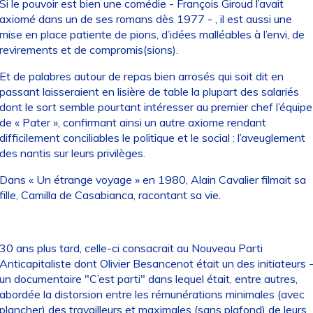
Si le pouvoir est bien une comédie - François Giroud l’avait
axiomé dans un de ses romans dès 1977 - , il est aussi une
mise en place patiente de pions, d’idées malléables à l’envi, de
revirements et de compromis(sions).
Et de palabres autour de repas bien arrosés qui soit dit en
passant laisseraient en lisière de table la plupart des salariés
dont le sort semble pourtant intéresser au premier chef l’équipe
de « Pater », confirmant ainsi un autre axiome rendant
difficilement conciliables le politique et le social : l’aveuglement
des nantis sur leurs privilèges.
Dans « Un étrange voyage » en 1980, Alain Cavalier filmait sa
fille, Camilla de Casabianca, racontant sa vie.
30 ans plus tard, celle-ci consacrait au Nouveau Parti
Anticapitaliste dont Olivier Besancenot était un des initiateurs 
un documentaire "C’est parti" dans lequel était, entre autres,
abordée la distorsion entre les rémunérations minimales (avec
plancher) des travailleurs et maximales (sans plafond) de leurs