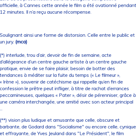
officielle, à Cannes cette année le film a été ovationné pendan
12 minutes. Il n’a reçu aucune récompense.
Soulignant ainsi une forme de distorsion. Celle entre le public et
un jury.
(mca)
(*) interlude, trou d’air, devoir de fin de semaine, acte
d’allégeance d’un centre gauche artiste à un centre gauche
pratique, envie de se faire plaisir, besoin de botter des
tendances à méditer sur la fuite du temps (« Le filmeur »,
« Irène »), souvenir de catéchisme qui rappelle qu’en fin de
confession le prêtre peut infliger, à titre de rachat d’errances
peccamineuses, quelques « Pater », désir de pérenniser, grâce à
une caméra interchangée, une amitié avec son acteur principal
...
(**) vision plus ludique et amusante que celle, obscure et
barbante, de Godard dans "Socialisme" ou encore celle, cynique
et effrayante, de Yves Jeuland dans "Le Président", le film