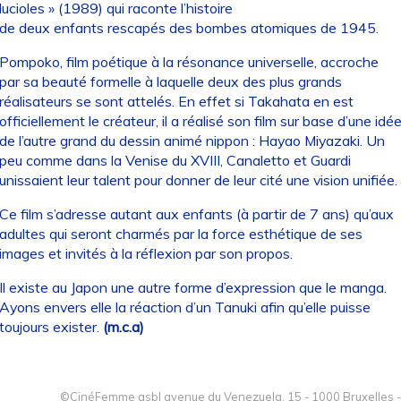
lucioles » (1989) qui raconte l’histoire
de deux enfants rescapés des bombes atomiques de 1945.
Pompoko, film poétique à la résonance universelle, accroche
par sa beauté formelle à laquelle deux des plus grands
réalisateurs se sont attelés. En effet si Takahata en est
officiellement le créateur, il a réalisé son film sur base d’une idé
de l’autre grand du dessin animé nippon : Hayao Miyazaki. Un
peu comme dans la Venise du XVIII, Canaletto et Guardi
unissaient leur talent pour donner de leur cité une vision unifiée.
Ce film s’adresse autant aux enfants (à partir de 7 ans) qu’aux
adultes qui seront charmés par la force esthétique de ses
images et invités à la réflexion par son propos.
Il existe au Japon une autre forme d’expression que le manga.
Ayons envers elle la réaction d’un Tanuki afin qu’elle puisse
toujours exister.
(m.c.a)
©CinéFemme asbl avenue du Venezuela, 15 - 1000 Bruxelles -