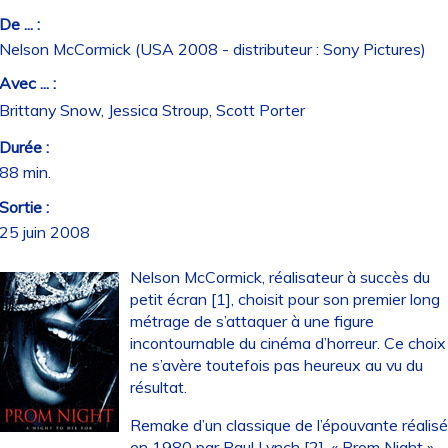
De ... :
Nelson McCormick (USA 2008 - distributeur : Sony Pictures)
Avec ... :
Brittany Snow, Jessica Stroup, Scott Porter
Durée :
88 min.
Sortie :
25 juin 2008
Nelson McCormick, réalisateur à succès du
petit écran [1], choisit pour son premier long
métrage de s’attaquer à une figure
incontournable du cinéma d’horreur. Ce choix
ne s’avère toutefois pas heureux au vu du
résultat.
Remake d’un classique de l’épouvante réalis
en 1980 par Paul Lynch [2], « Prom Night »