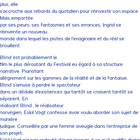
plus, elle
s’accroche aux rebords du quotidien pour réinvestir son espace.
Mais emportée
par ses peurs, ses fantasmes et ses errances, Ingrid se
réinvente un nouveau
monde dans lequel les pistes de l’imaginaire et du réel se
brouillent.
Blind
est probablement le
film le plus déroutant du Festival eu égard à sa structure
narrative. Pianotant
allègrement sur les gammes de la réalité et de la fantaisie,
Blind
s’amuse à perdre le spectateur
dans un dédale d’existences qui tantôt se croisent tantôt se
séparent. En
réalisant
Blind
, le réalisateur
norvégien, Eskil Vogt confesse avoir voulu aborder son sujet de
manière
ludique. Conseillée par une femme aveugle dans l’entreprise de
son projet,
Eskil Vogt n’a pas redouté d’avoir recours à ce qu’il qualifie d’une