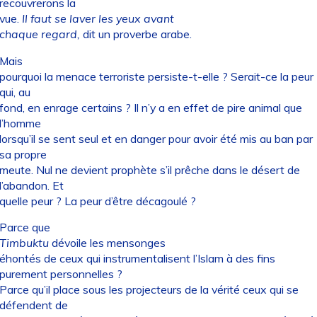
recouvrerons la
vue.
Il faut se laver les yeux avant
chaque regard,
dit un proverbe arabe.
Mais
pourquoi la menace terroriste persiste-t-elle ? Serait-ce la peur
qui, au
fond, en enrage certains ? Il n’y a en effet de pire animal que
l’homme
lorsqu’il se sent seul et en danger pour avoir été mis au ban par
sa propre
meute. Nul ne devient prophète s’il prêche dans le désert de
l’abandon. Et
quelle peur ? La peur d’être décagoulé ?
Parce que
Timbuktu
dévoile les mensonges
éhontés de ceux qui instrumentalisent l’Islam à des fins
purement personnelles ?
Parce qu’il place sous les projecteurs de la vérité ceux qui se
défendent de