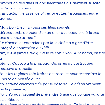
promotion des films et documentaires qui auraient suscité
l’effroi de certains :
Timbuktu, The Essence of Terror et Les Insoumises, entre
autres.
Mais bon Dieu ! En quoi ces films sont-ils
dérangeants au point d’en amener quelques-uns à brandir
une menace armée ?
Le cinéma, et entendons par là le cinéma digne d’être
ème
intégré au panthéon du 7
art, a-t-il jamais tué qui que ce soit ? Non. Au cinéma, on tire
à
blanc ! Opposé à la propagande, arme de destruction
massive à laquelle
tous les régimes totalitaires ont recours pour assassiner la
liberté de pensée d’une
collectivité chloroformée par le désarroi, le désœuvrement
ou la pauvreté,
l’art n’a pas l’orgueil de prétendre à une quelconque validité
scientifique ni
de défendre le règne de la pensée unique. En tant qu’acte