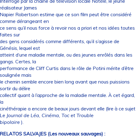
Interrogé par la chaîne de télévision locale Notélé, le jeune
réalisateur James
Napier Robertson estime que ce son film peut être considéré
comme dérangeant en
ce sens qu’il nous force à revoir nos a priori et nos idées toutes
faites sur
des gens considérés comme différents, qu’il s’agisse de
Génésis, lequel est
atteint d‘une maladie mentale, ou des jeunes enrôlés dans les
gangs. Certes, la
performance de Cliff Curtis dans le rôle de Potini mérite d’être
soulignée mais
le chemin semble encore bien long avant que nous puissions
sortir du délire
collectif quant à l’approche de la maladie mentale. À cet égard,
la
cinéthérapie a encore de beaux jours devant elle (lire à ce sujet
Le Journal de Léa, Cinéma, Toc et Trouble
bipolaire
).
RELATOS SALVAJES (Les nouveaux sauvages) :