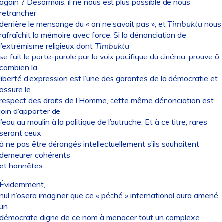
again ? Désormais, il ne nous est plus possible de nous
retrancher
derrière le mensonge du « on ne savait pas », et
Timbuktu
nous
rafraîchit la mémoire avec force. Si la dénonciation de
l’extrémisme religieux dont
Timbuktu
se fait le porte-parole par la voix pacifique du cinéma, prouve ô
combien la
liberté d’expression est l’une des garantes de la démocratie et
assure le
respect des droits de l’Homme, cette même dénonciation est
loin d’apporter de
l’eau au moulin à la politique de l’autruche. Et à ce titre, rares
seront ceux
à ne pas être dérangés intellectuellement s’ils souhaitent
demeurer cohérents
et honnêtes.
Évidemment,
nul n’osera imaginer que ce « péché » international aura amené
un
démocrate digne de ce nom à menacer tout un complexe