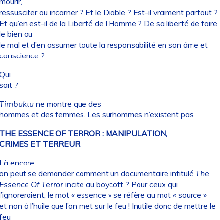
mourir,
ressusciter ou incarner ? Et le Diable ? Est-il vraiment partout ?
Et qu’en est-il de la Liberté de l’Homme ? De sa liberté de faire
le bien ou
le mal et d’en assumer toute la responsabilité en son âme et
conscience ?
Qui
sait ?
Timbuktu
ne montre que des
hommes et des femmes. Les surhommes n’existent pas.
THE ESSENCE OF TERROR : MANIPULATION,
CRIMES ET TERREUR
Là encore
on peut se demander comment un documentaire intitulé
The
Essence Of Terror
incite au boycott ? Pour ceux qui
l’ignoreraient, le mot « essence » se réfère au mot « source »
et non à l’huile que l’on met sur le feu ! Inutile donc de mettre le
feu