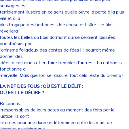
sauvages est
terriblement illusoire en ce sens qu’elle ouvre la porte à la plus
vile et à la
plus tragique des barbaries. Une chose est sûre : ce film
réveillera
toutes les belles au bois dormant qui se seraient laissées
anesthésier par
l’onirisme fallacieux des contes de fées ! Il pourrait même
donner des
idées à certaines et en faire trembler d’autres… La catharsis
fonctionne à
merveille. Mais que l’on se rassure, tout cela reste du cinéma !
LA NEF DES FOUS : OÙ EST LE DÉLIT ;
OÙ EST LE DÉLIRE ?
Reconnus
irresponsables de leurs actes au moment des faits par la
justice, ils sont
internés pour une durée indéterminée entre les murs de
l’annexe psychiatrique