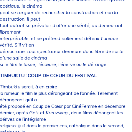
poétique, le cinéma
peut se targuer de rechercher la construction et non la
destruction. Il peut
tout autant se prévaloir d’offrir une vérité, au demeurant
librement
interprétable, et ne prétend nullement détenir l’unique
vérité. S’il vit en
démocratie, tout spectateur demeure donc libre de sortir
d’une salle de cinéma
si le film le lasse, l’écœure, l’énerve ou le dérange.
TIMBUKTU : COUP DE CŒUR DU FESTIVAL
Timbuktu
serait, à en croire
la rumeur, le film le plus dérangeant de l’année. Tellement
dérangeant qu’il a
été proposé en Coup de Cœur par CinéFemme en décembre
dernier, après
Gett
et
Kreuzweg
, deux films dénonçant les
dérives de l’intégrisme
religieux (juif dans le premier cas, catholique dans le second,
précisons-le