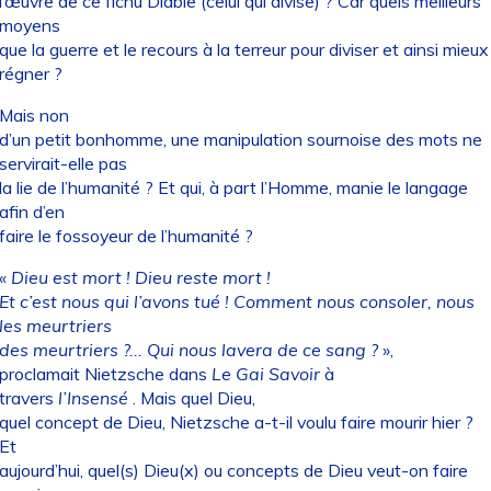
l’œuvre de ce fichu Diable (celui qui divise) ? Car quels meilleurs
moyens
que la guerre et le recours à la terreur pour diviser et ainsi mieux
régner ?
Mais non
d’un petit bonhomme, une manipulation sournoise des mots ne
servirait-elle pas
la lie de l’humanité ? Et qui, à part l’Homme, manie le langage
afin d’en
faire le fossoyeur de l’humanité ?
«
Dieu est mort ! Dieu reste mort !
Et c’est nous qui l’avons tué ! Comment nous consoler, nous
les meurtriers
des meurtriers ?... Qui nous lavera de ce sang ?
»,
proclamait Nietzsche dans
Le Gai Savoir
à
travers
l’Insensé
. Mais quel Dieu,
quel concept de Dieu, Nietzsche a-t-il voulu faire mourir hier ?
Et
aujourd’hui, quel(s) Dieu(x) ou concepts de Dieu veut-on faire