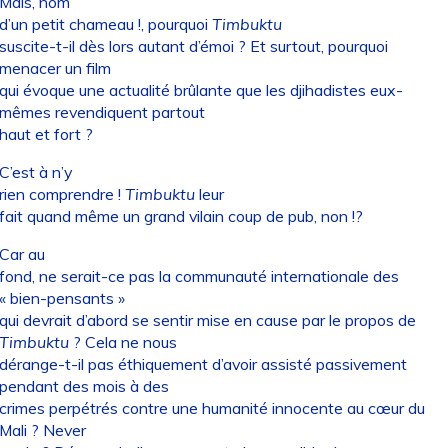
Mais, nom
d’un petit chameau !, pourquoi
Timbuktu
suscite-t-il dès lors autant d’émoi ? Et surtout, pourquoi
menacer un film
qui évoque une actualité brûlante que les djihadistes eux-
mêmes revendiquent partout
haut et fort ?
C’est à n’y
rien comprendre !
Timbuktu
leur
fait quand même un grand vilain coup de pub, non !?
Car au
fond, ne serait-ce pas la communauté internationale des
« bien-pensants »
qui devrait d’abord se sentir mise en cause par le propos de
Timbuktu
? Cela ne nous
dérange-t-il pas éthiquement d’avoir assisté passivement
pendant des mois à des
crimes perpétrés contre une humanité innocente au cœur du
Mali ? Never