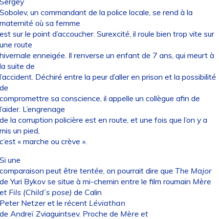
Sergey
Sobolev, un commandant de la police locale, se rend à la
maternité où sa femme
est sur le point d’accoucher. Surexcité, il roule bien trop vite sur
une route
hivernale enneigée. Il renverse un enfant de 7 ans, qui meurt à
la suite de
l’accident. Déchiré entre la peur d’aller en prison et la possibilité
de
compromettre sa conscience, il appelle un collègue afin de
l’aider. L’engrenage
de la corruption policière est en route, et une fois que l’on y a
mis un pied,
c’est « marche ou crève ».
Si une
comparaison peut être tentée, on pourrait dire que
The Major
de Yuri Bykov se situe à mi-chemin entre le film roumain
Mère
et Fils (Child’s pose)
de Calin
Peter Netzer et le récent
Léviathan
de Andreï Zviaguintsev. Proche de
Mère et