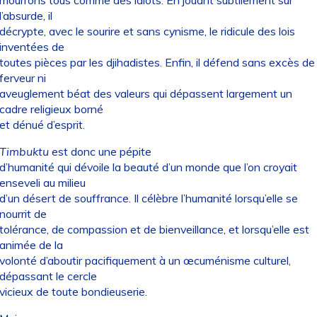
l’absurde, il
décrypte, avec le sourire et sans cynisme, le ridicule des lois
inventées de
toutes pièces par les djihadistes. Enfin, il défend sans excès de
ferveur ni
aveuglement béat des valeurs qui dépassent largement un
cadre religieux borné
et dénué d’esprit.
Timbuktu
est donc une pépite
d’humanité qui dévoile la beauté d’un monde que l’on croyait
enseveli au milieu
d’un désert de souffrance. Il célèbre l’humanité lorsqu’elle se
nourrit de
tolérance, de compassion et de bienveillance, et lorsqu’elle est
animée de la
volonté d’aboutir pacifiquement à un œcuménisme culturel,
dépassant le cercle
vicieux de toute bondieuserie.