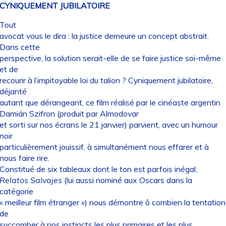
CYNIQUEMENT JUBILATOIRE
Tout
avocat vous le dira : la justice demeure un concept abstrait.
Dans cette
perspective, la solution serait-elle de se faire justice soi-même
et de
recourir à l’impitoyable loi du talion ? Cyniquement jubilatoire,
déjanté
autant que dérangeant, ce film réalisé par le cinéaste argentin
Damián Szifron (produit par Almodovar
et sorti sur nos écrans le 21 janvier) parvient, avec un humour
noir
particulièrement jouissif, à simultanément nous effarer et à
nous faire rire.
Constitué de six tableaux dont le ton est parfois inégal,
Relatos Salvajes
(lui aussi nominé aux Oscars dans la
catégorie
« meilleur film étranger ») nous démontre ô combien la tentation
de
succomber à nos instincts les plus primaires et les plus