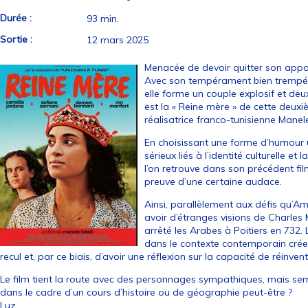
Durée :
93 min.
Sortie :
12 mars 2025
Menacée de devoir quitter son appar
Avec son tempérament bien trempé, 
elle forme un couple explosif et deux
est la « Reine mère » de cette deu
réalisatrice franco-tunisienne Manele
En choisissant une forme d’humour u
sérieux liés à l’identité culturelle 
l’on retrouve dans son précédent film
preuve d’une certaine audace.
Ainsi, parallèlement aux défis qu’Am
avoir d’étranges visions de Charles M
arrêté les Arabes à Poitiers en 732.
dans le contexte contemporain crée
recul et, par ce biais, d’avoir une réflexion sur la capacité de réinven
Le film tient la route avec des personnages sympathiques, mais semb
dans le cadre d’un cours d’histoire ou de géographie peut-être ?
Luz