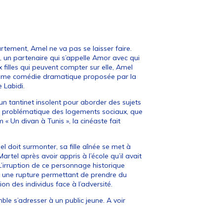
tement, Amel ne va pas se laisser faire.
un partenaire qui s’appelle Amor avec qui
 filles qui peuvent compter sur elle, Amel
xième comédie dramatique proposée par la
 Labidi.
n tantinet insolent pour aborder des sujets
et la problématique des logements sociaux, que
 « Un divan à Tunis », la cinéaste fait
el doit surmonter, sa fille aînée se met à
artel après avoir appris à l’école qu’il avait
 L’irruption de ce personnage historique
 une rupture permettant de prendre du
tion des individus face à l’adversité.
le s’adresser à un public jeune. A voir