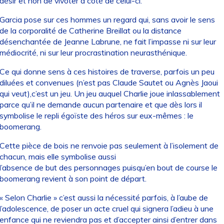
désir et non de vivoter à côté de celui-ci.
Garcia pose sur ces hommes un regard qui, sans avoir le sens
de la corporalité de Catherine Breillat ou la distance
désenchantée de Jeanne Labrune, ne fait l’impasse ni sur leur
médiocrité, ni sur leur procrastination neurasthénique.
Ce qui donne sens à ces histoires de traverse, parfois un peu
diluées et convenues (n’est pas Claude Sautet ou Agnès Jaoui
qui veut),c’est un jeu. Un jeu auquel Charlie joue inlassablement
parce qu’il ne demande aucun partenaire et que dès lors il
symbolise le repli égoïste des héros sur eux-mêmes : le
boomerang.
Cette pièce de bois ne renvoie pas seulement à l’isolement de
chacun, mais elle symbolise aussi
l’absence de but des personnages puisqu’en bout de course le
boomerang revient à son point de départ.
« Selon Charlie » c’est aussi la nécessité parfois, à l’aube de
l’adolescence, de poser un acte cruel qui signera l’adieu à une
enfance qui ne reviendra pas et d’accepter ainsi d’entrer dans