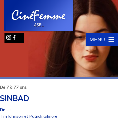
MENU
De 7 à 77 ans
SINBAD
De ... :
Tim Johnson et Patrick Gilmore