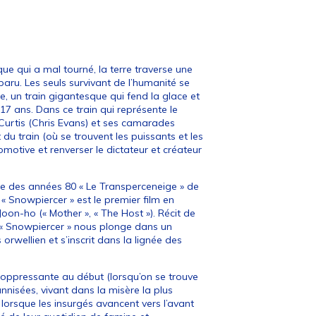
que qui a mal tourné, la terre traverse une
sparu. Les seuls survivant de l’humanité se
, un train gigantesque qui fend la glace et
17 ans. Dans ce train qui représente le
Curtis (Chris Evans) et ses camarades
 du train (où se trouvent les puissants et les
omotive et renverser le dictateur et créateur
e des années 80 « Le Transperceneige » de
« Snowpiercer » est le premier film en
oon-ho (« Mother », « The Host »). Récit de
 « Snowpiercer » nous plonge dans un
 orwellien et s’inscrit dans la lignée des
t oppressante au début (lorsqu’on se trouve
nisées, vivant dans la misère la plus
lorsque les insurgés avancent vers l’avant