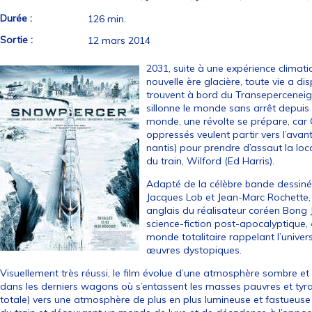
Durée :
126 min.
Sortie :
12 mars 2014
2031, suite à une expérience climati
nouvelle ère glacière, toute vie a di
trouvent à bord du Transeperceneige
sillonne le monde sans arrêt depuis 
monde, une révolte se prépare, car 
oppressés veulent partir vers l’avant
nantis) pour prendre d’assaut la loc
du train, Wilford (Ed Harris).
Adapté de la célèbre bande dessiné
Jacques Lob et Jean-Marc Rochette, 
anglais du réalisateur coréen Bong J
science-fiction post-apocalyptique,
monde totalitaire rappelant l’univers
œuvres dystopiques.
Visuellement très réussi, le film évolue d’une atmosphère sombre e
dans les derniers wagons où s’entassent les masses pauvres et tyran
totale) vers une atmosphère de plus en plus lumineuse et fastueuse 