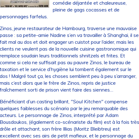
comédie déjantée et chaleureuse,
pleine de gags cocasses et de
personnages farfelus.
Zinos, jeune restaurateur de Hambourg, traverse une mauvaise
passe : sa petite-amie Nadine s’en va travailler à Shanghai, il se
fait mal au dos et doit engager un cuistot pour l’aider, mais les
clients ne veulent pas de la nouvelle cuisine gastronomique qui
remplace soudain leurs traditionnels shnitzels et frites. Et
comme si cela ne suffisait pas au pauvre Zinos, le bureau de
taxation et le service d’hygiène lui tombent également sur le
dos ! Malgré tout ça, les choses semblent peu à peu s’arranger,
mais c’est alors que le frère de Zinos, repris de justice
fraîchement sorti de prison vient faire des siennes…
Bénéficiant d’un casting brillant,
"Soul Kitchen"
compense
quelques faiblesses du scénario par le jeu remarquable des
acteurs. Le personnage de Zinos, interprété par Adam
Bousdoukos, (également co-scénariste du film) est à la fois trè
drôle et attachant, son frère Illias (Moritz Bleibtreu) est
excellent avec ses airs de petit mafieux, et le personnage du