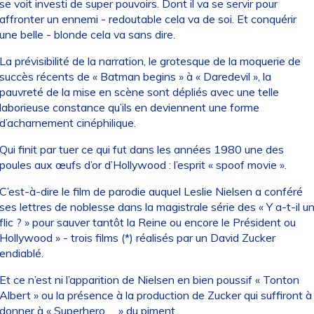
se voit investi de super pouvoirs. Dont il va se servir pour
affronter un ennemi - redoutable cela va de soi. Et conquérir
une belle - blonde cela va sans dire.
La prévisibilité de la narration, le grotesque de la moquerie de
succès récents de « Batman begins » à « Daredevil », la
pauvreté de la mise en scène sont dépliés avec une telle
laborieuse constance qu’ils en deviennent une forme
d’acharnement cinéphilique.
Qui finit par tuer ce qui fut dans les années 1980 une des
poules aux œufs d’or d’Hollywood : l’esprit « spoof movie ».
C’est-à-dire le film de parodie auquel Leslie Nielsen a conféré
ses lettres de noblesse dans la magistrale série des « Y a-t-il u
flic ? » pour sauver tantôt la Reine ou encore le Président ou
Hollywood » - trois films (*) réalisés par un David Zucker
endiablé.
Et ce n’est ni l’apparition de Nielsen en bien poussif « Tonton
Albert » ou la présence à la production de Zucker qui suffiront à
donner à « Superhero … » du piment.