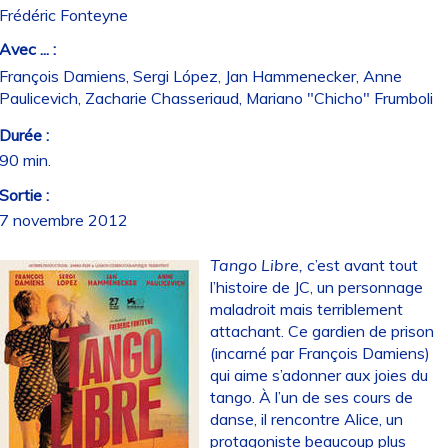
Frédéric Fonteyne
Avec ... :
François Damiens, Sergi López, Jan Hammenecker, Anne
Paulicevich, Zacharie Chasseriaud, Mariano "Chicho" Frumboli
Durée :
90 min.
Sortie :
7 novembre 2012
Tango Libre,
c’est avant tout
l’histoire de JC, un personnage
maladroit mais terriblement
attachant. Ce gardien de prison
(incarné par François Damiens)
qui aime s’adonner aux joies du
tango. À l’un de ses cours de
danse, il rencontre Alice, un
protagoniste beaucoup plus