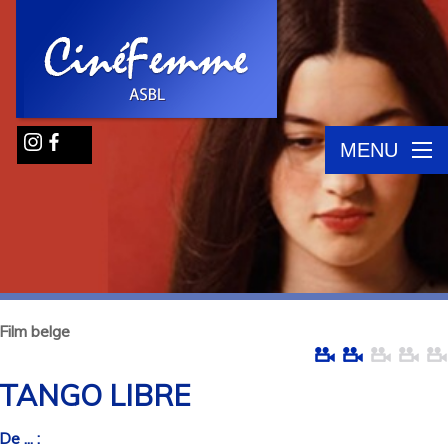
MENU
Film belge
TANGO LIBRE
De ... :