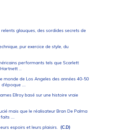
ux relents glauques, des sordides secrets de
echnique, pur exercice de style, du
éricains performants tels que Scarlett
artnett ...
 le monde de Los Angeles des années 40-50
d’époque ....
James Ellroy basé sur une histoire vraie
lucié mais que le réalisateur Bran De Palma
its ....
leurs espoirs et leurs plaisirs.
(C.D)