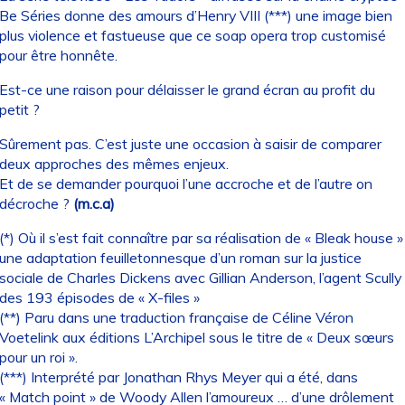
Be Séries donne des amours d’Henry VIII (***) une image bien
plus violence et fastueuse que ce soap opera trop customisé
pour être honnête.
Est-ce une raison pour délaisser le grand écran au profit du
petit ?
Sûrement pas. C’est juste une occasion à saisir de comparer
deux approches des mêmes enjeux.
Et de se demander pourquoi l’une accroche et de l’autre on
décroche ?
(m.c.a)
(*) Où il s’est fait connaître par sa réalisation de « Bleak house »
une adaptation feuilletonnesque d’un roman sur la justice
sociale de Charles Dickens avec Gillian Anderson, l’agent Scully
des 193 épisodes de « X-files »
(**) Paru dans une traduction française de Céline Véron
Voetelink aux éditions L’Archipel sous le titre de « Deux sœurs
pour un roi ».
(***) Interprété par Jonathan Rhys Meyer qui a été, dans
« Match point » de Woody Allen l’amoureux … d’une drôlement