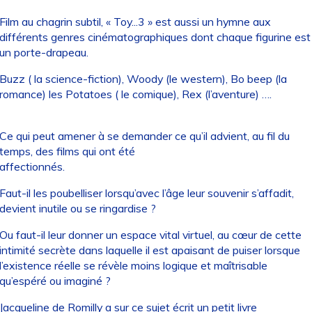
Film au chagrin subtil, « Toy...3 » est aussi un hymne aux
différents genres cinématographiques dont chaque figurine est
un porte-drapeau.
Buzz ( la science-fiction), Woody (le western), Bo beep (la
romance) les Potatoes ( le comique), Rex (l’aventure) ….
Ce qui peut amener à se demander ce qu’il advient, au fil du
temps, des films qui ont été
affectionnés.
Faut-il les poubelliser lorsqu’avec l’âge leur souvenir s’affadit,
devient inutile ou se ringardise ?
Ou faut-il leur donner un espace vital virtuel, au cœur de cette
intimité secrète dans laquelle il est apaisant de puiser lorsque
l’existence réelle se révèle moins logique et maîtrisable
qu’espéré ou imaginé ?
Jacqueline de Romilly a sur ce sujet écrit un petit livre