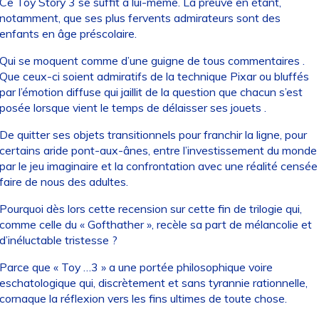
Ce Toy Story 3 se suffit à lui-même. La preuve en étant,
notamment, que ses plus fervents admirateurs sont des
enfants en âge préscolaire.
Qui se moquent comme d’une guigne de tous commentaires .
Que ceux-ci soient admiratifs de la technique Pixar ou bluffés
par l’émotion diffuse qui jaillit de la question que chacun s’est
posée lorsque vient le temps de délaisser ses jouets .
De quitter ses objets transitionnels pour franchir la ligne, pour
certains aride pont-aux-ânes, entre l’investissement du monde
par le jeu imaginaire et la confrontation avec une réalité censée
faire de nous des adultes.
Pourquoi dès lors cette recension sur cette fin de trilogie qui,
comme celle du « Gofthather », recèle sa part de mélancolie et
d’inéluctable tristesse ?
Parce que « Toy …3 » a une portée philosophique voire
eschatologique qui, discrètement et sans tyrannie rationnelle,
cornaque la réflexion vers les fins ultimes de toute chose.