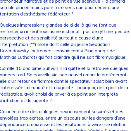
profondeur narrative et de point de vue scénique - la caméra
semble placée moins pour faire sens que pour céder à une
tentation d’esthétisme fédérateur ?
Quelques impressions glanées de ci de là qui ne font que
renforcer un in-enthousiasme instinctif : pas de rythme, peu de
perspective et de sensibilité surtout à cause d’une
interprétation (**) molle dont celle du jeune Sebastian
Urzendowsky (autrement convaincant « Ping pong » de
Mathias Luthardt) qui fait craindre qu’il ne soit fibromyalgique.
Camille 15 ans aime Sullivan. Il la quitte et la retrouve quelques
années tard. Sa nouvelle vie, son nouvel amour la protégeront-
elle d’un retour de flamme dont le spectateur saisit bien avant
l’intéressée la cruauté et la fugacité - pourquoi, de la part de la
réalisatrice, avoir choisi de priver à ce point son interprète
d’intuition et de jugeote ?
Coincée entre des dialogues neuneusement susurrés et des
envolées trop écrites, entre un discours sur les dangers d’une
dépendance amoureuse et les hésitations à vivre une relation
sentimentale responsable, l’histoire s’étire (s’étiole ?) sans que