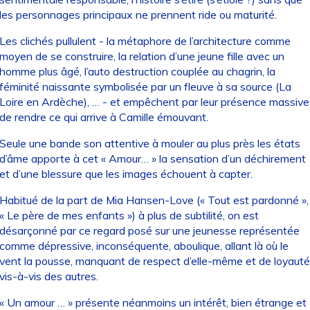
les personnages principaux ne prennent ride ou maturité.
Les clichés pullulent - la métaphore de l’architecture comme
moyen de se construire, la relation d’une jeune fille avec un
homme plus âgé, l’auto destruction couplée au chagrin, la
féminité naissante symbolisée par un fleuve à sa source (La
Loire en Ardèche), … - et empêchent par leur présence massive
de rendre ce qui arrive à Camille émouvant.
Seule une bande son attentive à mouler au plus près les états
d’âme apporte à cet « Amour… » la sensation d’un déchirement
et d’une blessure que les images échouent à capter.
Habitué de la part de Mia Hansen-Love (« Tout est pardonné »,
« Le père de mes enfants ») à plus de subtilité, on est
désarçonné par ce regard posé sur une jeunesse représentée
comme dépressive, inconséquente, aboulique, allant là où le
vent la pousse, manquant de respect d’elle-même et de loyauté
vis-à-vis des autres.
« Un amour … » présente néanmoins un intérêt, bien étrange et