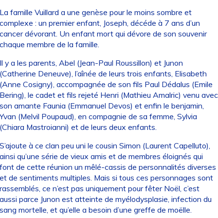
La famille Vuillard a une genèse pour le moins sombre et
complexe : un premier enfant, Joseph, décéde à 7 ans d’un
cancer dévorant. Un enfant mort qui dévore de son souvenir
chaque membre de la famille.
Il y a les parents, Abel (Jean-Paul Roussillon) et Junon
(Catherine Deneuve), l’aînée de leurs trois enfants, Elisabeth
(Anne Cosigny), accompagnée de son fils Paul Dédalus (Emile
Bering), le cadet et fils rejeté Henri (Mathieu Amalric) venu avec
son amante Faunia (Emmanuel Devos) et enfin le benjamin,
Yvan (Melvil Poupaud), en compagnie de sa femme, Sylvia
(Chiara Mastroianni) et de leurs deux enfants.
S’ajoute à ce clan peu uni le cousin Simon (Laurent Capelluto),
ainsi qu’une série de vieux amis et de membres éloignés qui
font de cette réunion un mêlé-cassis de personnalités diverses
et de sentiments multiples. Mais si tous ces personnages sont
rassemblés, ce n’est pas uniquement pour fêter Noël, c’est
aussi parce Junon est atteinte de myélodysplasie, infection du
sang mortelle, et qu’elle a besoin d’une greffe de moëlle.