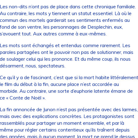
Les non-dits n’ont pas de place dans cette chronique familiale.
Au contraire, les mots y tiennent un statut essentiel. Là où le
commun des mortels garderait ses sentiments enfermés au
fond de son ventre, les personnages de Desplechin, eux,
s’avouent tout. Aux autres comme à eux-mêmes.
Les mots sont échangés et entendus comme rarement. Les
paroles partagées ont le pouvoir non pas de solutionner, mais
de soulager celui qui les prononce. Et du même coup, ils nous
désarment, nous, spectateurs.
Ce qu’il y a de fascinant, c’est que si la mort habite littéralemen
le film du début à la fin, aucune place n’est accordée au
morbide. Au contraire, une sorte d’euphorie latente émane de
ce « Conte de Noël ».
La fin annoncée de Junon n’est pas présentée avec des larmes,
mais avec des explications concrètes. Les protagonistes sont
rassemblés pour partager un moment ensemble, et par là
même pour régler certains contentieux qu’ils traînent depuis
des années, mais à aucun moment, la mort ne prend le dessus.