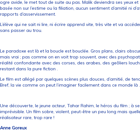
ogre avide, le met tout de suite au pas. Malik deviendra ses yeux et se
basée non sur l’estime ou la filiation, aucun sentiment d’amitié ni d
rapports d’asservissement.
L’élève qui ne sait ni lire, ni écrire apprend vite, très vite et va accé
sans passer au trou.
Le paradoxe est là et la boucle est bouclée. Gros plans, clairs obscu
mais vrai ; pas comme on en voit trop souvent, avec des psychopat
réalité confondante avec des corses, des arabes, des geôliers louch
restant dans la pure fiction .
Le film est allégé par quelques scènes plus douces, d’amitié, de tend
Bref, la vie comme on peut l’imaginer facilement dans ce monde là 
Une découverte, le jeune acteur, Tahar Rahim, le héros du film ; à se
imprévisible. Un film sobre, violent, peut-être un peu long mais quelle 
réalisateur rare, trop rare !
Anne Goreux