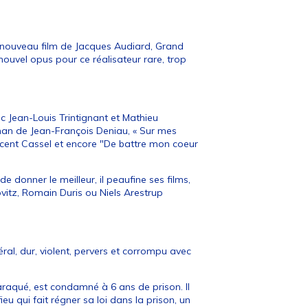
e nouveau film de Jacques Audiard, Grand
nouvel opus pour ce réalisateur rare, trop
c Jean-Louis Trintignant et Mathieu
oman de Jean-François Deniau, « Sur mes
ncent Cassel et encore "De battre mon coeur
e donner le meilleur, il peaufine ses films,
vitz, Romain Duris ou Niels Arestrup
éral, dur, violent, pervers et corrompu avec
baraqué, est condamné à 6 ans de prison. Il
eu qui fait régner sa loi dans la prison, un