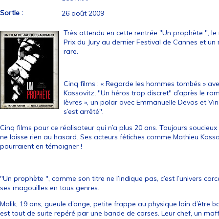
Sortie :
26 août 2009
Très attendu en cette rentrée "Un prophète ", l
Prix du Jury au dernier Festival de Cannes et un 
rare.
Cinq films : « Regarde les hommes tombés » ave
Kassovitz, "Un héros trop discret" d’après le r
lèvres », un polar avec Emmanuelle Devos et Vi
s’est arrêté".
Cinq films pour ce réalisateur qui n’a plus 20 ans. Toujours soucieux d
ne laisse rien au hasard. Ses acteurs fétiches comme Mathieu Kasso
pourraient en témoigner !
"Un prophète ", comme son titre ne l’indique pas, c’est l’univers carc
ses magouilles en tous genres.
Malik, 19 ans, gueule d’ange, petite frappe au physique loin d’être 
est tout de suite repéré par une bande de corses. Leur chef, un maffi