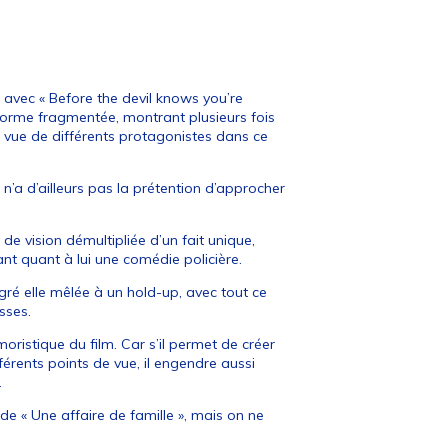
s avec « Before the devil knows you’re
forme fragmentée, montrant plusieurs fois
vue de différents protagonistes dans ce
 n’a d’ailleurs pas la prétention d’approcher
de vision démultipliée d’un fait unique,
sant quant à lui une comédie policière.
lgré elle mêlée à un hold-up, avec tout ce
sses.
oristique du film. Car s’il permet de créer
férents points de vue, il engendre aussi
.
de « Une affaire de famille », mais on ne