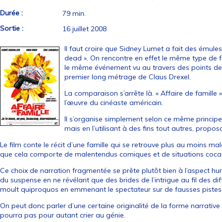
Durée :
79 min.
Sortie :
16 juillet 2008
Il faut croire que Sidney Lumet a fait des émule
dead ». On rencontre en effet le même type de 
le même événement vu au travers des points de 
premier long métrage de Claus Drexel.
La comparaison s’arrête là. « Affaire de famille »
l’œuvre du cinéaste américain.
Il s’organise simplement selon ce même principe 
mais en l’utilisant à des fins tout autres, propo
Le film conte le récit d’une famille qui se retrouve plus au moins ma
que cela comporte de malentendus comiques et de situations coca
Ce choix de narration fragmentée se prête plutôt bien à l’aspect hum
du suspense en ne révélant que des brides de l’intrigue au fil des dif
moult quiproquos en emmenant le spectateur sur de fausses pistes
On peut donc parler d’une certaine originalité de la forme narrative 
pourra pas pour autant crier au génie.