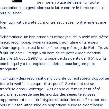
de mise en place de thriller, un traité
international en gestation sur la lutte contre le terrorisme … et
puis plus rien.
Rien qui n’ait déjà été vu, montré, revu et remontré mille et une
fois.
Schématique, un brin parano et misogyne, dé-puzzlé afin d’être
mieux recomposé, hyperkinétique, chromatisé à faire peur,
« Vantage point » est le deuxième long métrage de Pete Travis
à qui l’on doit « Omagh » du nom de ce petit village irlandais
dont, le 15 août 1998, un groupe de dissidents de l’IRA, par la
bombe qu’il y a fait exploser, a détruit pour longtemps la
tranquillité.
« Omagh » déjà résonnait de la volonté du réalisateur d’apporte
toute la vérité sur ce qui s’était passé. Sentiment qui se
frénétise dans « Vantage… » et donne au film un petit côté
artificiel et speedé que les mordus des séries télévisées
rapprocheront des stéréotypies structurelles de « 24 » portées
par un Kiefer Sutherland en perpétuelle surdose d’adrénaline.