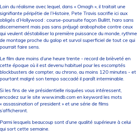
Loin du réalisme avec lequel, dans « Omagh », il traitait une
signifiante péripétie de l’Histoire, Pete Travis sacrifie ici aux
obligés d’Hollywood : course-poursuite façon Bullitt, haro sans
discernement mais pas sans préjugé arabophobe contre ceux
qui veulent déstabiliser la première puissance du monde, rythme
de montage proche du galop et survol superficiel de tout ce qui
pourrait faire sens.
Le film dure moins d’une heure trente - record de brièveté en
cette époque où il est devenu habituel pour les escomptés
blockbusters de compter, au chrono, au moins 120 minutes - et
pourtant malgré son tempo saccadé il paraît interminable.
Si les fins de vie présidentielle risquées vous intéressent,
encodez sur le site
www.imdb.com
en keyword les mots
« assassination of president » et une série de films
s’afficheront.
Parmi lesquels beaucoup sont d’une qualité supérieure à celui
qui sort cette semaine.