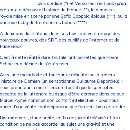
plus sordide (*) et Versailles n’est pas qu’un
prétexte à découvrir l’histoire de France (**), la demeure
royale mise en scène par une Sofia Coppola éblouie (***), ou la
banlieue bcbg de trentenaires bobos (****).
A deux pas du château, dans ses bois, trouvent refuge des
nouveaux pauvres, des SDF, des oubliés de l’Internet et de
Face Book.
C’est à cette réalité dure, brutale, anti paillettes que Pierre
Schoeller a décidé de s’intéresser.
Avec une maladroite et touchante délicatesse, à travers
l’histoire de Damien (un sensationnel Guillaume Depardieu), il
nous prend par la main - encore faut-il que le spectateur
accepte de la lui tendre au risque d’être dérangé dans ce que
Marcel Aymé nommait son confort intellectuel - pour nous
parler d’une vérité contemporaine que l’on veut bien entendre.
Distraitement, d’une oreille, en fin de journal télévisé et à la
condition de ne pas accorder au sujet une gravité et une