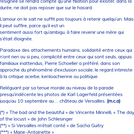
résignée se rendra compte qu’une filiation pour exister, dans la
durée, ne doit pas reposer que sur le hasard.
L’amour on le sait ne suffit pas toujours à retenir quelqu’un. Mais
il peut suffire, parce qu’il est un
sentiment aussi fort qu’ambigu, à faire revenir une mère qui
s’était éloignée.
Paradoxe des attachements humains, solidarité entre ceux qui
n’ont rien ou si peu, complicité entre ceux qui sont seuls, appuis
familiaux inattendus, Pierre Schoeller a préféré, dans son
approche du phénomène d’exclusion sociale, le regard intimiste
à la critique acerbe, kenloachienne ou politique.
Reléguant par sa tenue morale au niveau de la parade
presqu’indécente les photos de Karl Lagerfeld présentées
jusqu’au 10 septembre au … château de Versailles.
(m.c.a)
(*) « The bad and the beautiful » de Vincente Minnelli, « The da
of the locust » de John Schlesinger
(**) « Si Versailles m’était conté » de Sacha Guitry
(***) « Marie-Antoinette »