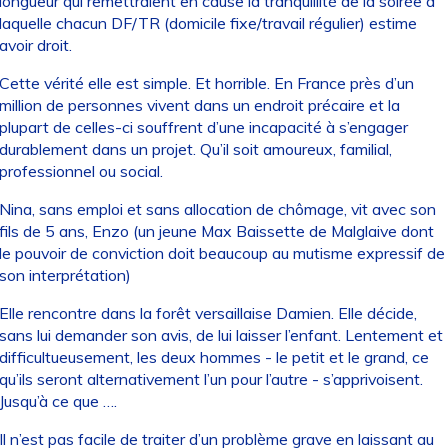
longueur qui remettraient en cause la tranquillité de la soirée à
laquelle chacun DF/TR (domicile fixe/travail régulier) estime
avoir droit.
Cette vérité elle est simple. Et horrible. En France près d’un
million de personnes vivent dans un endroit précaire et la
plupart de celles-ci souffrent d’une incapacité à s’engager
durablement dans un projet. Qu’il soit amoureux, familial,
professionnel ou social.
Nina, sans emploi et sans allocation de chômage, vit avec son
fils de 5 ans, Enzo (un jeune Max Baissette de Malglaive dont
le pouvoir de conviction doit beaucoup au mutisme expressif de
son interprétation)
Elle rencontre dans la forêt versaillaise Damien. Elle décide,
sans lui demander son avis, de lui laisser l’enfant. Lentement et
difficultueusement, les deux hommes - le petit et le grand, ce
qu’ils seront alternativement l’un pour l’autre - s’apprivoisent.
Jusqu’à ce que ….
Il n’est pas facile de traiter d’un problème grave en laissant au