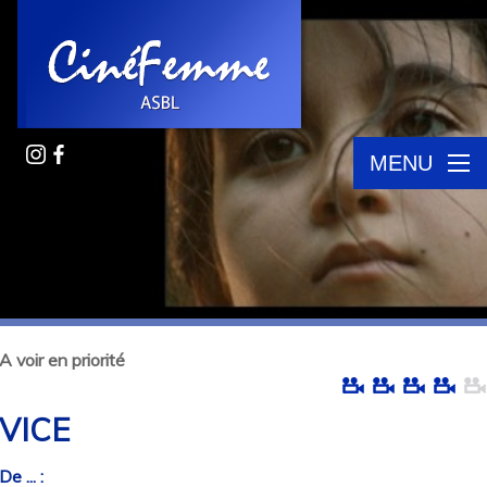
MENU
A voir en priorité
VICE
De ... :