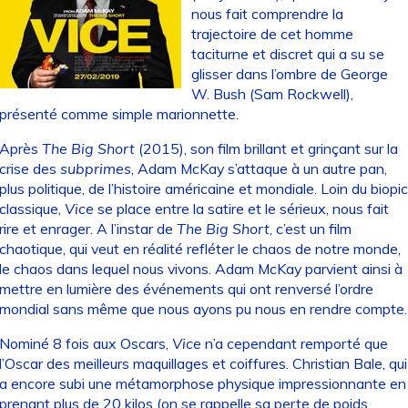
nous fait comprendre la
trajectoire de cet homme
taciturne et discret qui a su se
glisser dans l’ombre de George
W. Bush (Sam Rockwell),
présenté comme simple marionnette.
Après
The Big Short
(2015), son film brillant et grinçant sur la
crise des
subprimes
, Adam McKay s’attaque à un autre pan,
plus politique, de l’histoire américaine et mondiale. Loin du biopic
classique,
Vice
se place entre la satire et le sérieux, nous fait
rire et enrager. A l’instar de
The Big Short
, c’est un film
chaotique, qui veut en réalité refléter le chaos de notre monde,
le chaos dans lequel nous vivons. Adam McKay parvient ainsi à
mettre en lumière des événements qui ont renversé l’ordre
mondial sans même que nous ayons pu nous en rendre compte.
Nominé 8 fois aux Oscars,
Vice
n’a cependant remporté que
l’Oscar des meilleurs maquillages et coiffures. Christian Bale, qui
a encore subi une métamorphose physique impressionnante en
prenant plus de 20 kilos (on se rappelle sa perte de poids