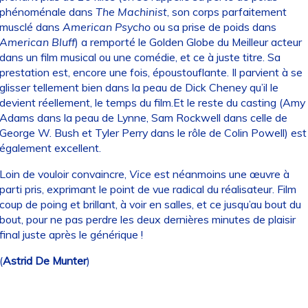
phénoménale dans
The Machinist
, son corps parfaitement
musclé dans
American Psycho
ou sa prise de poids dans
American Bluff
) a remporté le Golden Globe du Meilleur acteur
dans un film musical ou une comédie, et ce à juste titre. Sa
prestation est, encore une fois, époustouflante. Il parvient à se
glisser tellement bien dans la peau de Dick Cheney qu’il le
devient réellement, le temps du film.Et le reste du casting (Amy
Adams dans la peau de Lynne, Sam Rockwell dans celle de
George W. Bush et Tyler Perry dans le rôle de Colin Powell) est
également excellent.
Loin de vouloir convaincre,
Vice
est néanmoins une œuvre à
parti pris, exprimant le point de vue radical du réalisateur. Film
coup de poing et brillant, à voir en salles, et ce jusqu’au bout du
bout, pour ne pas perdre les deux dernières minutes de plaisir
final juste après le générique !
(
Astrid De Munter
)