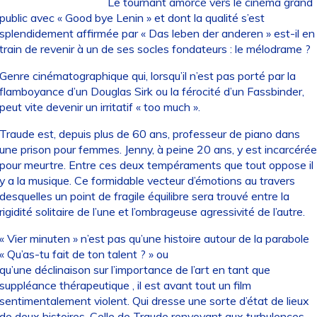
Le tournant amorcé vers le cinéma grand
public avec « Good bye Lenin » et dont la qualité s’est
splendidement affirmée par « Das leben der anderen » est-il en
train de revenir à un de ses socles fondateurs : le mélodrame ?
Genre cinématographique qui, lorsqu’il n’est pas porté par la
flamboyance d’un Douglas Sirk ou la férocité d’un Fassbinder,
peut vite devenir un irritatif « too much ».
Traude est, depuis plus de 60 ans, professeur de piano dans
une prison pour femmes. Jenny, à peine 20 ans, y est incarcérée
pour meurtre. Entre ces deux tempéraments que tout oppose il
y a la musique. Ce formidable vecteur d’émotions au travers
desquelles un point de fragile équilibre sera trouvé entre la
rigidité solitaire de l’une et l’ombrageuse agressivité de l’autre.
« Vier minuten » n’est pas qu’une histoire autour de la parabole
« Qu’as-tu fait de ton talent ? » ou
qu’une déclinaison sur l’importance de l’art en tant que
suppléance thérapeutique , il est avant tout un film
sentimentalement violent. Qui dresse une sorte d’état de lieux
de deux histoires. Celle de Traude renvoyant aux turbulences