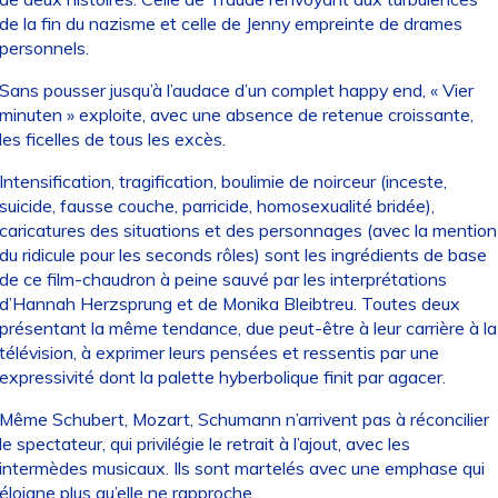
de la fin du nazisme et celle de Jenny empreinte de drames
personnels.
Sans pousser jusqu’à l’audace d’un complet happy end, « Vier
minuten » exploite, avec une absence de retenue croissante,
les ficelles de tous les excès.
Intensification, tragification, boulimie de noirceur (inceste,
suicide, fausse couche, parricide, homosexualité bridée),
caricatures des situations et des personnages (avec la mention
du ridicule pour les seconds rôles) sont les ingrédients de base
de ce film-chaudron à peine sauvé par les interprétations
d’Hannah Herzsprung et de Monika Bleibtreu. Toutes deux
présentant la même tendance, due peut-être à leur carrière à la
télévision, à exprimer leurs pensées et ressentis par une
expressivité dont la palette hyberbolique finit par agacer.
Même Schubert, Mozart, Schumann n’arrivent pas à réconcilier
le spectateur, qui privilégie le retrait à l’ajout, avec les
intermèdes musicaux. Ils sont martelés avec une emphase qui
éloigne plus qu’elle ne rapproche.