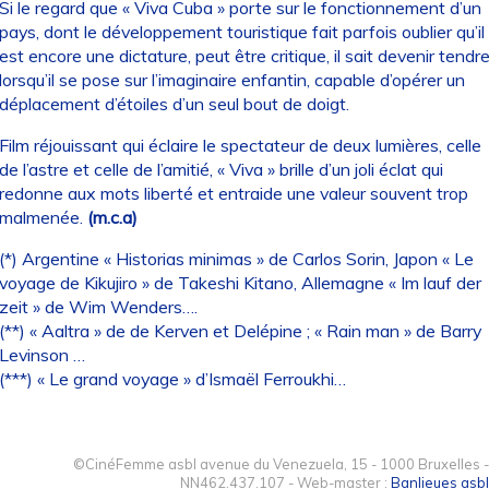
Si le regard que « Viva Cuba » porte sur le fonctionnement d’un
pays, dont le développement touristique fait parfois oublier qu’il
est encore une dictature, peut être critique, il sait devenir tendr
lorsqu’il se pose sur l’imaginaire enfantin, capable d’opérer un
déplacement d’étoiles d’un seul bout de doigt.
Film réjouissant qui éclaire le spectateur de deux lumières, celle
de l’astre et celle de l’amitié, « Viva » brille d’un joli éclat qui
redonne aux mots liberté et entraide une valeur souvent trop
malmenée.
(m.c.a)
(*) Argentine « Historias minimas » de Carlos Sorin, Japon « Le
voyage de Kikujiro » de Takeshi Kitano, Allemagne « Im lauf der
zeit » de Wim Wenders….
(**) « Aaltra » de de Kerven et Delépine ; « Rain man » de Barry
Levinson …
(***) « Le grand voyage » d’Ismaël Ferroukhi…
©CinéFemme asbl avenue du Venezuela, 15 - 1000 Bruxelles -
NN462.437.107 - Web-master :
Banlieues asbl