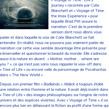
Journey » racontée par Cate
Blanchett et « Voyage of Time :
the Imax Experience » pour
laquelle Brad Pitt assure la
narration. C’est de la première
version dont nous allons vous
parler et dans laquelle la voix de Cate Blanchett se fait
entendre. En réalité, nous ne pouvons pas vraiment parler de
narration car cette voix semble davantage être présente pour
s’émerveiller et questionner la beauté du monde. Elle s’adresse
aussi à la nature en disant : « Mother, mother … where are
you ? », ce qui n’est pas sans nous rappeler la voix-off dans
« Tree of Life » ou encore celle du personnage de Pocahontas
dans « The New World ».
Depuis son premier film « Badlands », Malick a toujours établi
une relation entre l’homme et la nature. Il avait déjà inséré dans
« Tree of Life » des images philosophiques sur l’origine de notre
univers et des espèces vivantes. Avec « Voyage of Time », il va
encore plus loin en délaissant la fiction au profit d’une forme qui