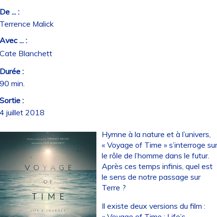
De ... :
Terrence Malick
Avec ... :
Cate Blanchett
Durée :
90 min.
Sortie :
4 juillet 2018
Hymne à la nature et à l’univers,
« Voyage of Time » s’interroge su
le rôle de l’homme dans le futur.
Après ces temps infinis, quel est
le sens de notre passage sur
Terre ?
Il existe deux versions du film :
« Voyage of Time : Life’s