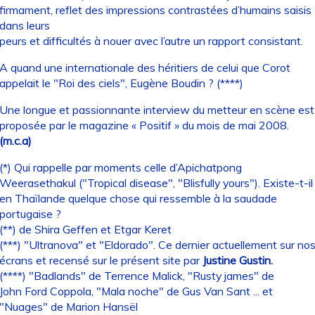
firmament, reflet des impressions contrastées d’humains saisis
dans leurs
peurs et difficultés à nouer avec l’autre un rapport consistant.
A quand une internationale des héritiers de celui que Corot
appelait le "Roi des ciels", Eugène Boudin ? (****)
Une longue et passionnante interview du metteur en scène est
proposée par le magazine « Positif » du mois de mai 2008.
(m.c.a)
(*) Qui rappelle par moments celle d’Apichatpong
Weerasethakul ("Tropical disease", "Blisfully yours"). Existe-t-il
en Thaïlande quelque chose qui ressemble à la saudade
portugaise ?
(**) de Shira Geffen et Etgar Keret
(***) "Ultranova" et "Eldorado". Ce dernier actuellement sur no
écrans et recensé sur le présent site par
Justine Gustin.
(****) "Badlands" de Terrence Malick, "Rusty james" de
John Ford Coppola, "Mala noche" de Gus Van Sant ... et
"Nuages" de Marion Hansël