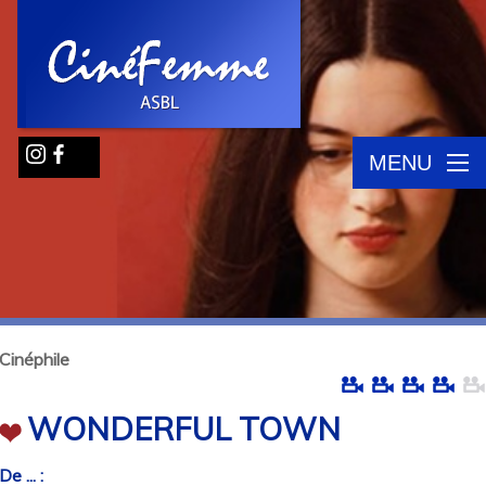
MENU
Cinéphile
WONDERFUL TOWN
De ... :