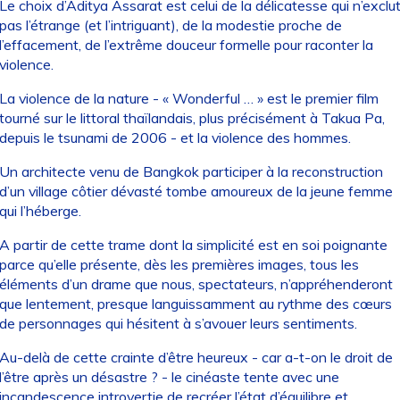
Le choix d’Aditya Assarat est celui de la délicatesse qui n’exclu
pas l’étrange (et l’intriguant), de la modestie proche de
l’effacement, de l’extrême douceur formelle pour raconter la
violence.
La violence de la nature - « Wonderful … » est le premier film
tourné sur le littoral thaïlandais, plus précisément à Takua Pa,
depuis le tsunami de 2006 - et la violence des hommes.
Un architecte venu de Bangkok participer à la reconstruction
d’un village côtier dévasté tombe amoureux de la jeune femme
qui l’héberge.
A partir de cette trame dont la simplicité est en soi poignante
parce qu’elle présente, dès les premières images, tous les
éléments d’un drame que nous, spectateurs, n’appréhenderont
que lentement, presque languissamment au rythme des cœurs
de personnages qui hésitent à s’avouer leurs sentiments.
Au-delà de cette crainte d’être heureux - car a-t-on le droit de
l’être après un désastre ? - le cinéaste tente avec une
incandescence introvertie de recréer l’état d’équilibre et