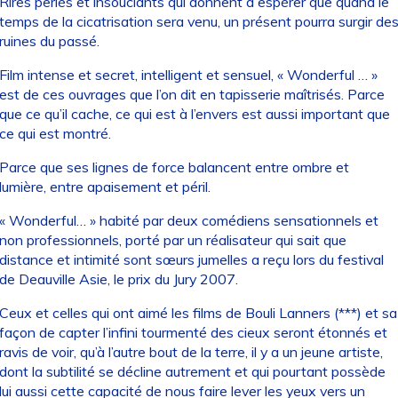
Rires perlés et insouciants qui donnent à espérer que quand le
temps de la cicatrisation sera venu, un présent pourra surgir de
ruines du passé.
Film intense et secret, intelligent et sensuel, « Wonderful … »
est de ces ouvrages que l’on dit en tapisserie maîtrisés. Parce
que ce qu’il cache, ce qui est à l’envers est aussi important que
ce qui est montré.
Parce que ses lignes de force balancent entre ombre et
lumière, entre apaisement et péril.
« Wonderful… » habité par deux comédiens sensationnels et
non professionnels, porté par un réalisateur qui sait que
distance et intimité sont sœurs jumelles a reçu lors du festival
de Deauville Asie, le prix du Jury 2007.
Ceux et celles qui ont aimé les films de Bouli Lanners (***) et sa
façon de capter l’infini tourmenté des cieux seront étonnés et
ravis de voir, qu’à l’autre bout de la terre, il y a un jeune artiste,
dont la subtilité se décline autrement et qui pourtant possède
lui aussi cette capacité de nous faire lever les yeux vers un