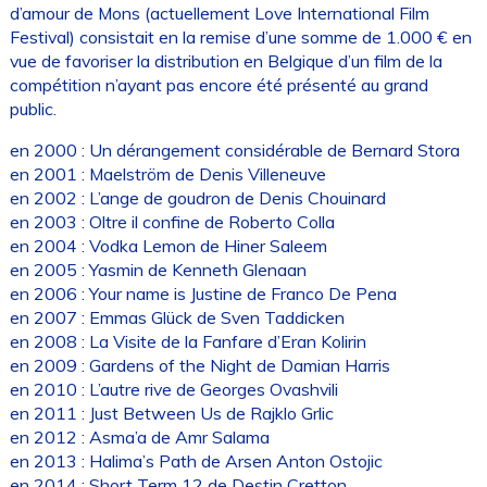
d’amour de Mons (actuellement
Love International Film
Festival
) consistait en la remise d’une somme de 1.000 € en
vue de favoriser la distribution en Belgique d’un film de la
compétition n’ayant pas encore été présenté au grand
public.
en 2000 : Un dérangement considérable de Bernard Stora
en 2001 : Maelström de Denis Villeneuve
en 2002 : L’ange de goudron de Denis Chouinard
en 2003 : Oltre il confine de Roberto Colla
en 2004 : Vodka Lemon de Hiner Saleem
en 2005 : Yasmin de Kenneth Glenaan
en 2006 : Your name is Justine de Franco De Pena
en 2007 : Emmas Glück de Sven Taddicken
en 2008 : La Visite de la Fanfare d’Eran Kolirin
en 2009 : Gardens of the Night de Damian Harris
en 2010 : L’autre rive de Georges Ovashvili
en 2011 : Just Between Us de Rajklo Grlic
en 2012 : Asma’a de Amr Salama
en 2013 : Halima’s Path de Arsen Anton Ostojic
en 2014 : Short Term 12 de Destin Cretton