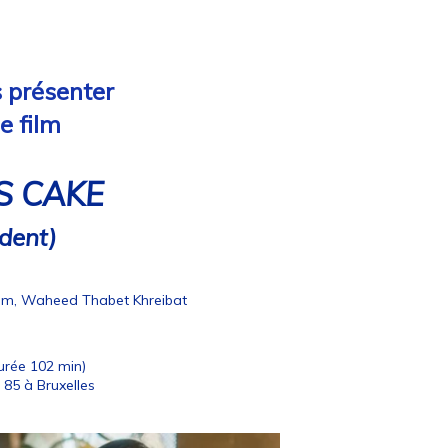
s présenter
e film
S CAKE
ident)
m, Waheed Thabet Khreibat
rée 102 min)
85 à Bruxelles