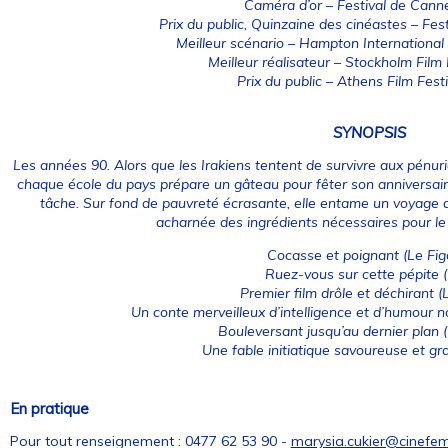
Caméra d’or – Festival de Cann
Prix du public, Quinzaine des cinéastes – Fe
Meilleur scénario – Hampton International 
Meilleur réalisateur – Stockholm Film
Prix du public – Athens Film Fest
SYNOPSIS
Les années 90. Alors que les Irakiens tentent de survivre aux pénu
chaque école du pays prépare un gâteau pour fêter son anniversaire.
tâche. Sur fond de pauvreté écrasante, elle entame un voyage de
acharnée des ingrédients nécessaires pour le
Cocasse et poignant
(Le Fig
Ruez-vous sur cette pépite
(
Premier film drôle et déchirant
(L
Un conte merveilleux d’intelligence et d’humour no
Bouleversant jusqu’au dernier plan
(
Une fable initiatique savoureuse et gr
En pratique
Pour tout renseignement : 0477 62 53 90 -
marysia.cukier@cinefe