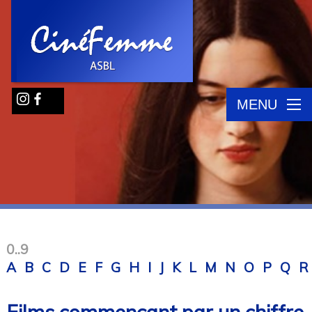
MENU
0..9
A
B
C
D
E
F
G
H
I
J
K
L
M
N
O
P
Q
R