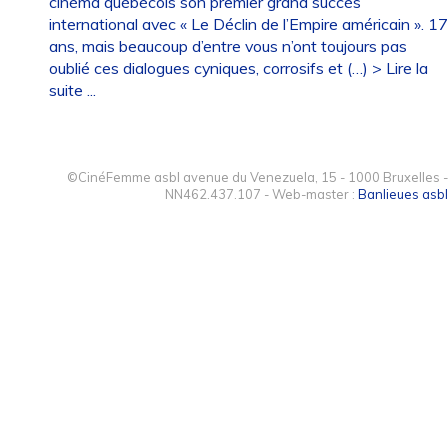
cinéma québécois son premier grand succès
international avec « Le Déclin de l’Empire américain ». 1
ans, mais beaucoup d’entre vous n’ont toujours pas
oublié ces dialogues cyniques, corrosifs et (…)
> Lire la
suite ...
©CinéFemme asbl avenue du Venezuela, 15 - 1000 Bruxelles -
NN462.437.107 - Web-master :
Banlieues asbl