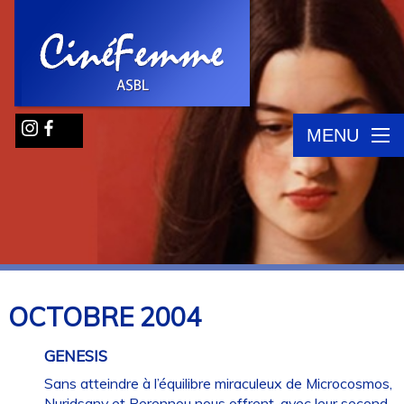
MENU
OCTOBRE
2004
GENESIS
Sans atteindre à l’équilibre miraculeux de Microcosmos,
Nuridsany et Perennou nous offrent, avec leur second