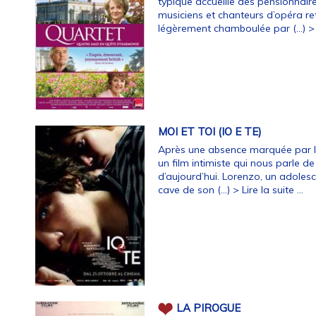
typique accueille des pensionnair
musiciens et chanteurs d’opéra retr
légèrement chamboulée par (…)
> 
MOI ET TOI (IO E TE)
Après une absence marquée par la
un film intimiste qui nous parle de 
d’aujourd’hui. Lorenzo, un adolesce
cave de son (…)
> Lire la suite ...
LA PIROGUE