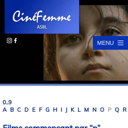
MENU
0..9
A
B
C
D
E
F
G
H
I
J
K
L
M
N
O
P
Q
R